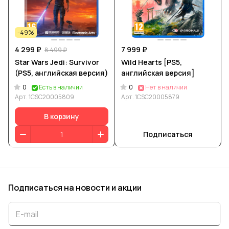
-49%
4 299 ₽
7 999 ₽
8 499 ₽
Star Wars Jedi: Survivor
Wild Hearts [PS5,
(PS5, английская версия)
английская версия]
0
0
Есть в наличии
Нет в наличии
Арт.
1CSC20005809
Арт.
1CSC20005879
В корзину
Подписаться
Подписаться
на новости и акции