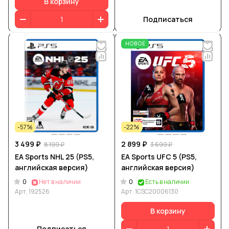
В корзину
Подписаться
НОВОЕ
-57%
-22%
3 499 ₽
2 899 ₽
8 199 ₽
3 699 ₽
EA Sports NHL 25 (PS5,
EA Sports UFC 5 (PS5,
английская версия)
английская версия)
0
0
Нет в наличии
Есть в наличии
Арт.
192526
Арт.
1CSC20006130
В корзину
Подписаться