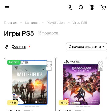
–
–
–
Главная
Каталог
PlayStation
Игры PS5
Игры PS5
16 товаров
Фильтр
С начала алфавита
НОВОЕ
-48%
-61%
4 699 ₽
3 899 ₽