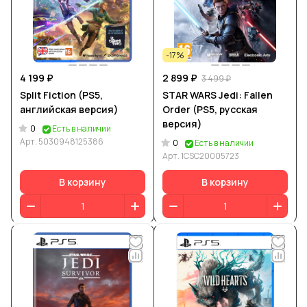
-17%
4 199 ₽
2 899 ₽
3 499 ₽
Split Fiction (PS5,
STAR WARS Jedi: Fallen
английская версия)
Order (PS5, русская
версия)
0
Есть в наличии
Арт.
5030948125386
0
Есть в наличии
Арт.
1CSC20005723
В корзину
В корзину