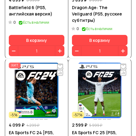
8 999 ₽
9 999 ₽
Battlefield 6 (PS5,
Dragon Age: The
английская версия)
Veilguard (PS5, русские
субтитры)
0
Есть в наличии
0
Есть в наличии
В корзину
В корзину
ХИТ
-5%
-57%
4 099 ₽
2 599 ₽
4 299 ₽
5 999 ₽
EA Sports FC 24 [PS5,
EA Sports FC 25 (PS5,