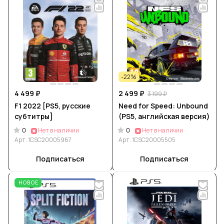
-22%
4 499 ₽
2 499 ₽
3 199 ₽
F1 2022 [PS5, русские
Need for Speed: Unbound
субтитры]
(PS5, английская версия)
0
0
Нет в наличии
Нет в наличии
Арт.
1CSC20005967
Арт.
1CSC20005505
Подписаться
Подписаться
НОВОЕ