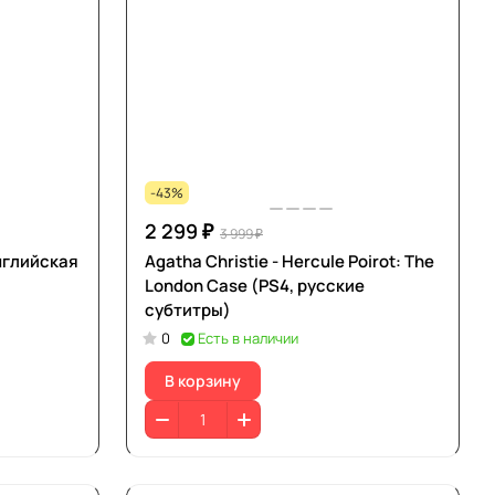
-43%
2 299 ₽
3 999 ₽
английская
Agatha Christie - Hercule Poirot: The
London Case (PS4, русские
субтитры)
0
Есть в наличии
В корзину