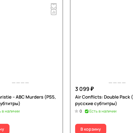
3 099 ₽
ristie – ABC Murders (PS5,
Air Conflicts: Double Pack 
субтитры)
русские субтитры)
ь в наличии
0
Есть в наличии
ну
В корзину