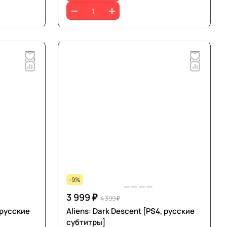
-9%
3 999 ₽
4 399 ₽
 русские
Aliens: Dark Descent [PS4, русские
субтитры]