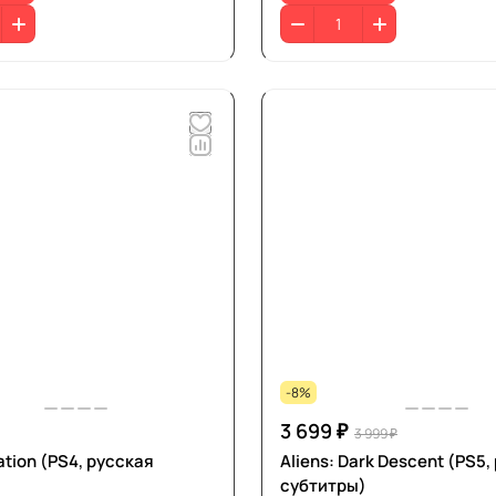
-8%
3 699 ₽
3 999 ₽
lation (PS4, русская
Aliens: Dark Descent (PS5,
субтитры)