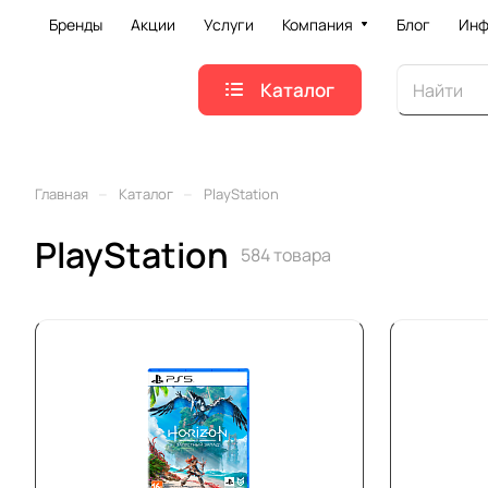
Бренды
Акции
Услуги
Компания
Блог
Инф
Каталог
–
–
Главная
Каталог
PlayStation
PlayStation
584 товара