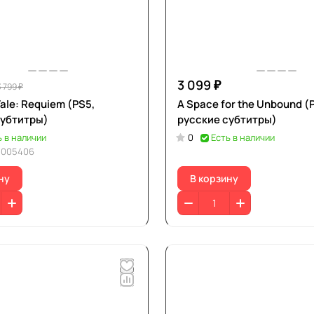
3 099 ₽
3 799 ₽
Tale: Requiem (PS5,
A Space for the Unbound (
субтитры)
русские субтитры)
ь в наличии
0
Есть в наличии
0005406
ну
В корзину