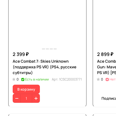
2 399 ₽
2 899 ₽
Ace Combat 7: Skies Unknown
Ace Comba
(поддержка PS VR) (PS4, русские
Gun: Mave
субтитры)
PS VR) [P
0
Есть в наличии
Арт.
1CSC20003771
0
Нет
В корзину
Подпис