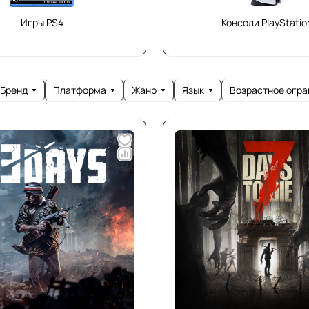
Игры PS4
Консоли PlayStatio
Бренд
Платформа
Жанр
Язык
Возрастное огр