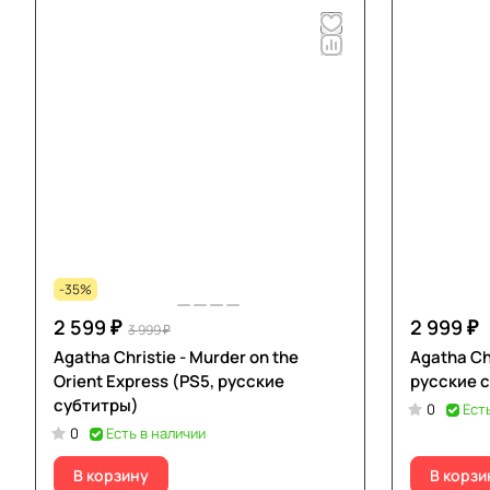
-35%
2 599 ₽
2 999 ₽
3 999 ₽
Agatha Christie - Murder on the
Agatha Ch
Orient Express (PS5, русские
русские 
субтитры)
0
Ест
0
Есть в наличии
В корзину
В корзи