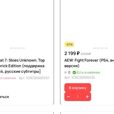
-61%
2 199 ₽
5 599 ₽
t 7: Skies Unknown. Top
AEW: Fight Forever (PS4, 
rick Edition (поддержка
версия)
S4, русские субтитры]
0
Есть в наличии
Арт.
1CSC20006034
 в наличии
Арт.
1CSC20005557
В корзину
аться