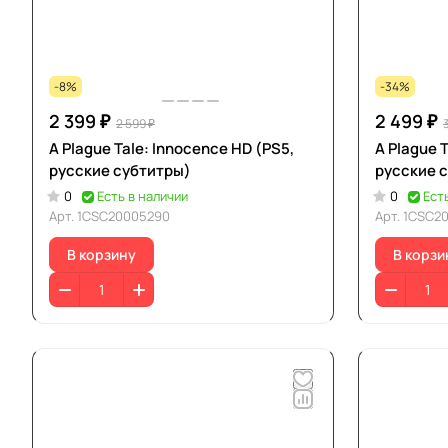
-8%
-34%
2 399 ₽
2 499 ₽
2 599 ₽
A Plague Tale: Innocence HD (PS5,
A Plague 
русские субтитры)
русские 
0
Есть в наличии
0
Ест
Арт.
1CSC20005290
Арт.
1CSC2
В корзину
В корзи