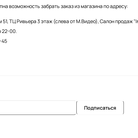
пна возможность забрать заказ из магазина по адресу:
м 51, ТЦ Ривьера 3 этаж (слева от М.Видео), Салон продаж "I
о 22-00.
-45
Подписаться