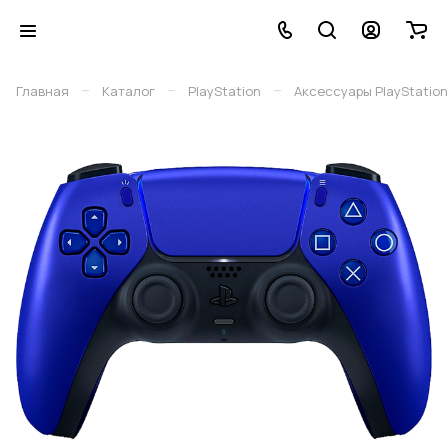
–
–
–
Главная
Каталог
PlayStation
Аксессуары PlayStation