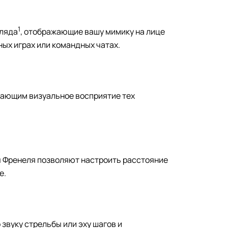
1
гляда
, отображающие вашу мимику на лице
ых играх или командных чатах.
шающим визуальное восприятие тех
зы Френеля позволяют настроить расстояние
е.
о звуку стрельбы или эху шагов и