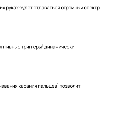
ших руках будет отдаваться огромный спектр
1
даптивные триггеры
динамически
1
знавания касания пальцев
позволит