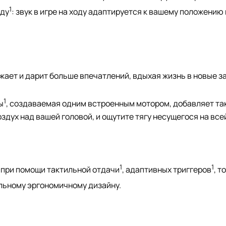
1
еду
: звук в игре на ходу адаптируется к вашему положени
ужает и дарит больше впечатлений, вдыхая жизнь в новые 
1
ы
, создаваемая одним встроенным мотором, добавляет та
воздух над вашей головой, и ощутите тягу несущегося на вс
1
1
при помощи тактильной отдачи
, адаптивных триггеров
, 
льному эргономичному дизайну.