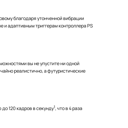
новому благодаря утонченной вибрации
че и адаптивным триггерам контроллера PS
можностями вы не упустите ни одной
чайно реалистично, а футуристические
1
до 120 кадров в секунду
, что в 4 раза