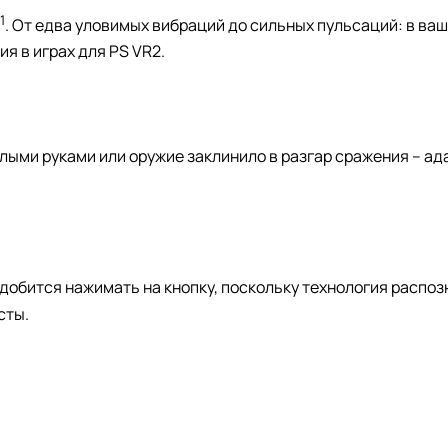
1
‎. От едва уловимых вибраций до сильных пульсаций: в ва
я в играх для PS VR2.
олыми руками или оружие заклинило в разгар сражения – а
адобится нажимать на кнопку, поскольку технология распо
сты.