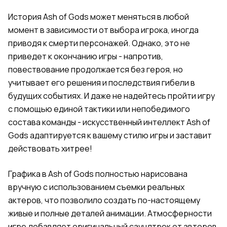
История Ash of Gods может меняться в любой
момент в зависимости от выбора игрока, иногда
приводя к смерти персонажей. Однако, это не
приведет к окончанию игры - напротив,
повествование продолжается без героя, но
учитывает его решения и последствия гибели в
будущих событиях. И даже не надейтесь пройти игру
с помощью единой тактики или непобедимого
состава команды - искусственный интеллект Ash of
Gods адаптируется к вашему стилю игры и заставит
действовать хитрее!
Графика в Ash of Gods полностью нарисована
вручную с использованием съемки реальных
актеров, что позволило создать по-настоящему
живые и полные деталей анимации. Атмосферности
игре добавляет оригинальный саундтрек от авторов