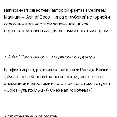
Написанная известным автором фэнтэзи Сергеем
Малицким, Ash of Gods — игра с глубокой историей и
огромным количеством запоминающихся
персонажей, сильными диалогами и богатым лором.
•
Ash of Gods полностью нарисована вручную.
Графика игры вдохновлена работами Ральфа Бакши
(«Властелин Колец»), классической диснеевской
анимацией и работами известной советской студии
«Союзмультфильм» («Снежная Королева»).
•
Оригинальный саундтрек.