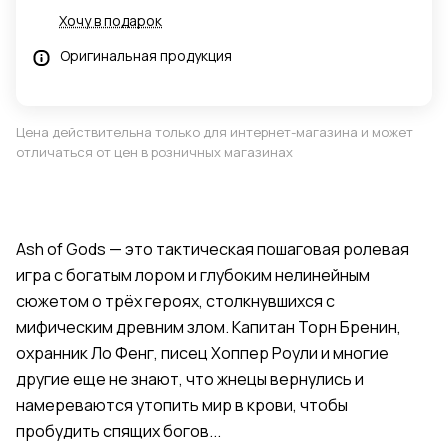
Хочу в подарок
Оригинальная продукция
Цена действительна только для интернет-магазина и может
отличаться от цен в розничных магазинах
Ash of Gods — это тактическая пошаговая ролевая
игра с богатым лором и глубоким нелинейным
сюжетом о трёх героях, столкнувшихся с
мифическим древним злом. Капитан Торн Бренин,
охранник Ло Фенг, писец Хоппер Роули и многие
другие еще не знают, что жнецы вернулись и
намереваются утопить мир в крови, чтобы
пробудить спящих богов...