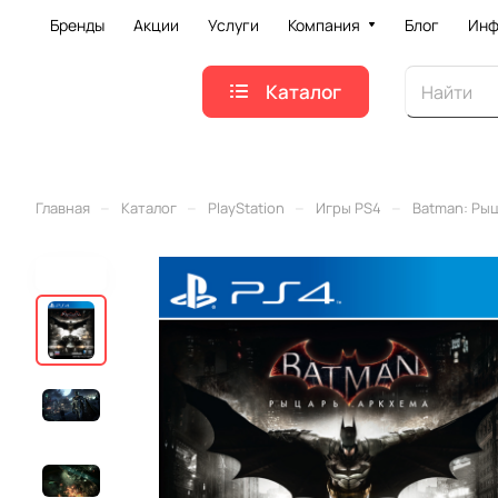
Бренды
Акции
Услуги
Компания
Блог
Инф
Каталог
–
–
–
–
Главная
Каталог
PlayStation
Игры PS4
Batman: Рыц