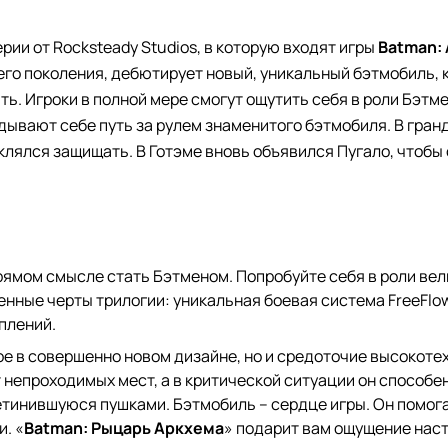
рии от Rocksteady Studios, в которую входят игры
Batman:
го поколения, дебютирует новый, уникальный бэтмобиль, к
. Игроки в полной мере смогут ощутить себя в роли Бэтмен
дывают себе путь за рулем знаменитого бэтмобиля. В гра
клялся защищать. В Готэме вновь объявился Пугало, чтобы 
рямом смысле стать Бэтменом. Попробуйте себя в роли вели
енные черты трилогии: уникальная боевая система FreeFl
плений.
ное в совершенно новом дизайне, но и средоточие высокоте
т непроходимых мест, а в критической ситуации он способ
тинившуюся пушками. Бэтмобиль – сердце игры. Он помога
. «
Batman: Рыцарь Аркхема
» подарит вам ощущение нас