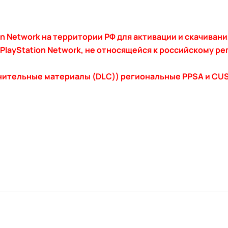
on Network на территории РФ для активации и скачивани
layStation Network, не относящейся к российскому ре
нительные материалы (DLC)) региональные PPSA и CUS