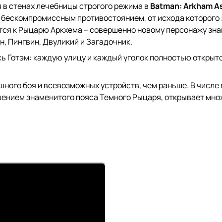
я в стенах лечебницы строгого режима в
Batman: Arkham A
 бескомпромиссным противостоянием, от исхода которого 
ится к Рыцарю Аркхема – совершенно новому персонажу зн
н, Пингвин, Двуликий и Загадочник.
 Готэм: каждую улицу и каждый уголок полностью открытог
ного боя и всевозможных устройств, чем раньше. В числе 
учшением знаменитого пояса Темного Рыцаря, открывает мн