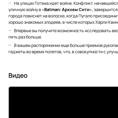
На улицах Готэма идет война. Конфликт, начавшийс
уличную войну в «
Batman: Аркхем Сити
», завершится
города повиснет на волоске, когда Пугало присоедин
хорошо знакомых злодеев, в числе которых Харли Квин
Впервые вы получите возможность исследовать весь
пять раз больше.
В вашем распоряжении еще больше приемов рукопаш
гаджеты во время полетов, что, в совокупности с ул
Видео