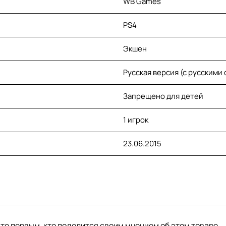
WB Games
PS4
Экшен
Русская версия (с русскими
Запрещено для детей
1 игрок
23.06.2015
те первым, кто поделится своим мнением об этом товаре