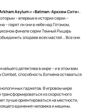
 Arkham Asylum
и «
Batman: Аркхем Сити
».
оторым – впервые в истории серии –
а – парят ли они в небе над Готэмом,
ндиозном финале серии Темный Рыцарь
объединить злодеев всех мастей... Все они
чайшего детектива в мире – и в этом вам
ow Combat, способность Бэтмена оставаться
хнологичных гаджетов. В игровом мире
ен трансформироваться из скоростного
ет лучше ориентироваться на местности,
тоящего единения человека и машины.