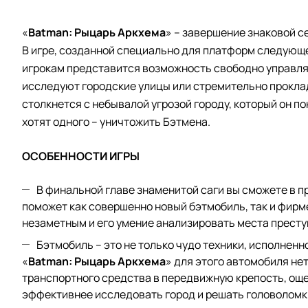
«
Batman: Рыцарь Аркхема
» – завершение знаковой се
В игре, созданной специально для платформ следующе
игрокам представится возможность свободно управлять
исследуют городские улицы или стремительно прокла
столкнется с небывалой угрозой городу, который он по
хотят одного – уничтожить Бэтмена.
ОСОБЕННОСТИ ИГРЫ
В финальной главе знаменитой саги вы сможете в п
поможет как совершенно новый бэтмобиль, так и фирм
незаметным и его умение анализировать места престу
Бэтмобиль – это не только чудо техники, исполнен
«
Batman: Рыцарь Аркхема
» для этого автомобиля не
транспортного средства в передвижную крепость, още
эффективнее исследовать город и решать головоломки