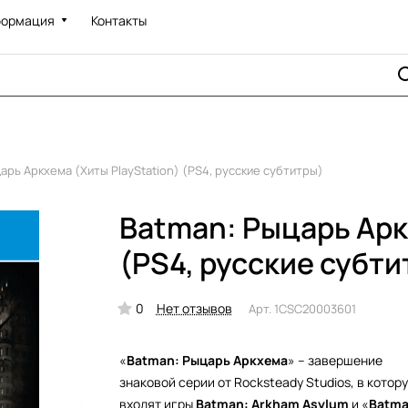
ормация
Контакты
арь Аркхема (Хиты PlayStation) (PS4, русские субтитры)
Batman: Рыцарь Арк
(PS4, русские субти
0
Нет отзывов
Арт.
1CSC20003601
«
Batman: Рыцарь Аркхема
» – завершение
знаковой серии от Rocksteady Studios, в котор
входят игры
Batman: Arkham Asylum
и «
Batma