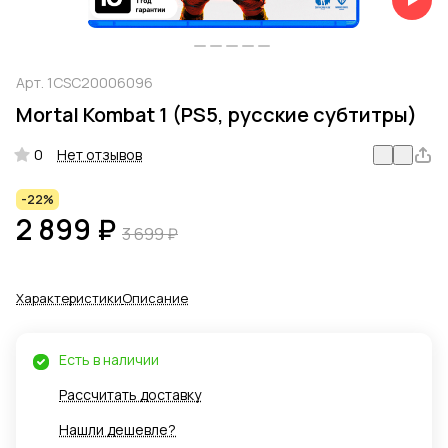
Арт.
1CSC20006096
Mortal Kombat 1 (PS5, русские субтитры)
0
Нет отзывов
-22%
2 899 ₽
3 699 ₽
Характеристики
Описание
Есть в наличии
Рассчитать доставку
Нашли дешевле?