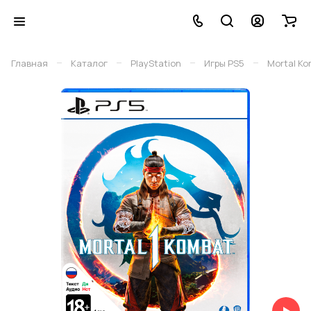
–
–
–
–
Главная
Каталог
PlayStation
Игры PS5
Mortal Ko