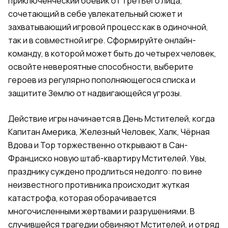
приключенческий боевик от третьего лица,
сочетающий в себе увлекательный сюжет и
захватывающий игровой процесс как в одиночной,
так и в совместной игре. Сформируйте онлайн-
команду, в которой может быть до четырех человек,
освойте невероятные способности, выберите
героев из регулярно пополняющегося списка и
защитите Землю от надвигающейся угрозы.
Действие игры начинается в День Мстителей, когда
Капитан Америка, Железный Человек, Халк, Чёрная
Вдова и Тор торжественно открывают в Сан-
Франциско новую штаб-квартиру Мстителей. Увы,
празднику суждено продлиться недолго: по вине
неизвестного противника происходит жуткая
катастрофа, которая оборачивается
многочисленными жертвами и разрушениями. В
случившейся трагедии обвиняют Мстителей, и отряд