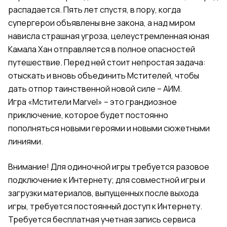
распадается. Пять лет спустя, в пору, когда
супергерои объявлены вне закона, а над миром
нависла страшная угроза, целеустремленная юная
Камала Хан отправляется в полное опасностей
путешествие. Перед ней стоит непростая задача:
отыскать и вновь объединить Мстителей, чтобы
дать отпор таинственной новой силе – АИМ.
Игра «Мстители Marvel» – это грандиозное
приключение, которое будет постоянно
пополняться новыми героями и новыми сюжетными
линиями.
Внимание! Для одиночной игры требуется разовое
подключение к Интернету; для совместной игры и
загрузки материалов, выпущенных после выхода
игры, требуется постоянный доступ к Интернету.
Требуется бесплатная учетная запись сервиса