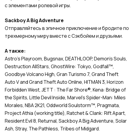
с элементами ролевой игры.
Sackboy A Big Adventure
Отправляйтесь в эпичное приключение и бродите по
трехмерному миру вместе с Сэкбойем и друзьями.
А
также
:
Astro's Playroom, Bugsnax, DEATHLOOP, Demon's Souls,
Destruction AllStars, GhostWire: Tokyo, Godfall™,
Goodbye Volcano High, Gran Turismo 7, Grand Theft
Auto V and Grand Theft Auto Online, HITMAN 3, Horizon
Forbidden West, JETT : The Far Shore®, Kena: Bridge of
the Spirits, Little Devil Inside, Marvel's Spider-Man: Miles
Morales, NBA 2K21, Oddworld Soulstorm™, Pragmata,
Project Athia (working title), Ratchet & Clank: Rift Apart,
Resident Evil 8, Returnal, Sackboy A Big Adventure, Solar
Ash, Stray, The Pathless, Tribes of Midgard.