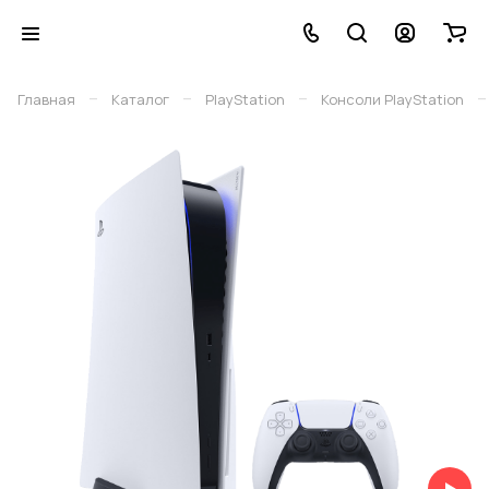
–
–
–
–
Главная
Каталог
PlayStation
Консоли PlayStation