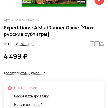
Арт.
4020628584696
Expeditions: A MudRunner Game [Xbox,
русские субтитры]
0
Нет отзывов
4 499 ₽
Характеристики
Описание
Нет в наличии
Рассчитать доставку
Нашли дешевле?