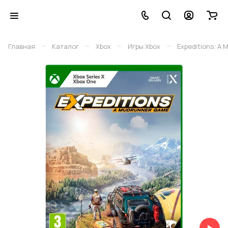
–
–
–
–
Главная
Каталог
Xbox
Игры Xbox
Expeditions: A