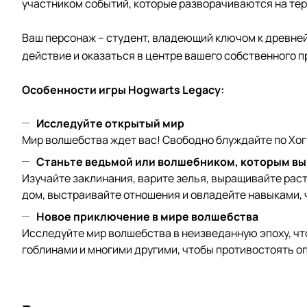
участником событий, которые разворачиваются на терр
Ваш персонаж – студент, владеющий ключом к древней 
действие и оказаться в центре вашего собственного п
Особенности игры Hogwarts Legacy:
Исследуйте открытый мир
Мир волшебства ждет вас! Свободно блуждайте по Хог
Станьте ведьмой или волшебником, которым вы
Изучайте заклинания, варите зелья, выращивайте рас
дом, выстраивайте отношения и овладейте навыками, 
Новое приключение в мире волшебства
Исследуйте мир волшебства в неизведанную эпоху, чт
гоблинами и многими другими, чтобы противостоять 