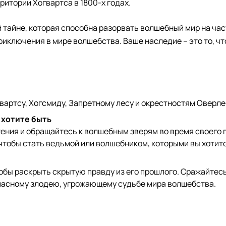
итории Хогвартса в 1800-х годах.
тайне, которая способна разорвать волшебный мир на час
риключения в мире волшебства. Ваше наследие – это то, чт
вартсу, Хогсмиду, Запретному лесу и окрестностям Оверле
 хотите быть
тения и обращайтесь к волшебным зверям во время своего
чтобы стать ведьмой или волшебником, которыми вы хотите
обы раскрыть скрытую правду из его прошлого. Сражайтес
опасному злодею, угрожающему судьбе мира волшебства.