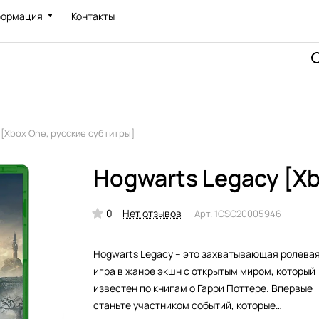
ормация
Контакты
[Xbox One, русские субтитры]
Hogwarts Legacy [Xb
0
Нет отзывов
Арт.
1CSC20005946
Hogwarts Legacy – это захватывающая ролева
игра в жанре экшн с открытым миром, который
известен по книгам о Гарри Поттере. Впервые
станьте участником событий, которые