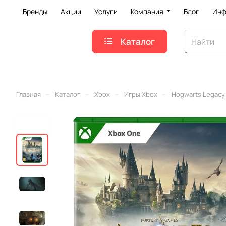
Бренды
Акции
Услуги
Компания
Блог
Инф
Каталог
–
–
–
–
Главная
Каталог
Xbox
Игры Xbox
Hogwarts Legacy 