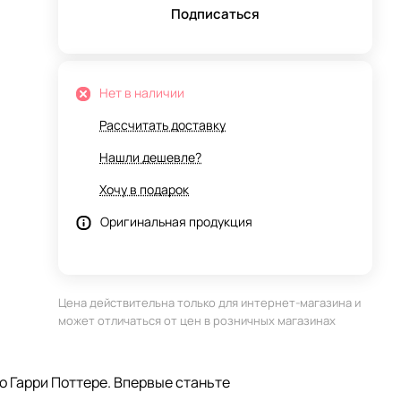
800-
Подписаться
Нет в наличии
Рассчитать доставку
Нашли дешевле?
Хочу в подарок
Оригинальная продукция
Цена действительна только для интернет-магазина и
может отличаться от цен в розничных магазинах
о Гарри Поттере. Впервые станьте