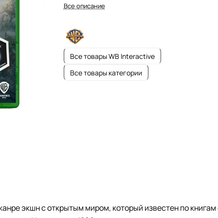
разворачиваются на территории Хогвартса в 1
Все описание
х годах.
Все товары WB Interactive
Все товары категории
жанре экшн с открытым миром, который известен по книгам 