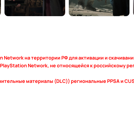
on Network на территории РФ для активации и скачивани
layStation Network, не относящейся к российскому ре
нительные материалы (DLC)) региональные PPSA и CUS