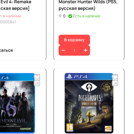
 Evil 4: Remake
Monster Hunter Wilds (PS5,
сская версия]
русская версия)
т в наличии
0
Есть в наличии
20005841
В корзину
саться