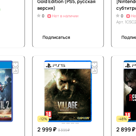
Gold Edition (PS5, русская
[Nintend
версия)
субтитр
и
0
Нет в наличии
0
Не
Арт.
1CSC
Подписаться
Подпи
-12%
-48%
2 999 ₽
2 899 ₽
3 399 ₽