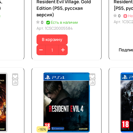
4,
Resident Evil Village. Gold
Resident
)
Edition (PS5, русская
[PS5, ру
версия)
и
0
Не
Арт.
1CSC
0
Есть в наличии
Арт.
1CSC20005584
В корзину
Подпи
-16%