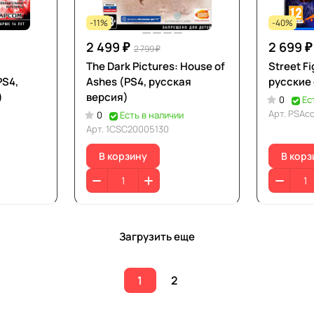
-11%
-40%
2 499 ₽
2 699 ₽
2 799 ₽
The Dark Pictures: House of
Street Fi
PS4,
Ashes (PS4, русская
русские
)
версия)
0
Ес
Арт.
PSAcc
0
Есть в наличии
Арт.
1CSC20005130
В корзину
В корз
Загрузить еще
1
2