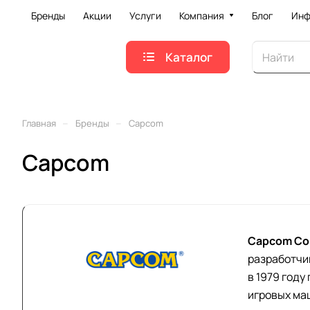
Бренды
Акции
Услуги
Компания
Блог
Инф
Каталог
–
–
Главная
Бренды
Capcom
Capcom
Capcom Co.
разработчи
в 1979 году
игровых ма