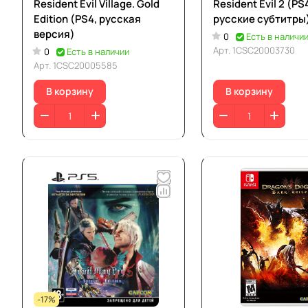
Resident Evil Village. Gold
Resident Evil 2 (PS
Edition (PS4, русская
русские субтитры
версия)
0
Есть в наличи
Арт.
1CSC20003730
0
Есть в наличии
Арт.
1CSC20005585
В корзину
В корзину
-17%