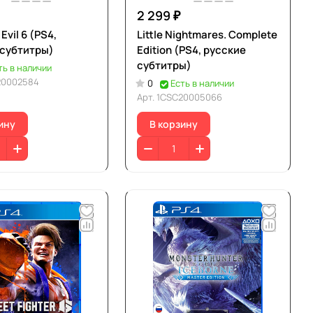
2 299 ₽
Evil 6 (PS4,
Little Nightmares. Complete
 субтитры)
Edition (PS4, русские
субтитры)
ть в наличии
20002584
0
Есть в наличии
Арт.
1CSC20005066
ину
В корзину