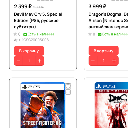
2 399 ₽
3 999 ₽
2 899 ₽
Devil May Cry 5. Special
Dragon's Dogma: D
Edition (PS5, русские
Arisen [Nintendo S
субтитры)
английская верси
0
Есть в наличии
0
Есть в наличи
Арт.
1CSC20005008
В корзину
В корзину