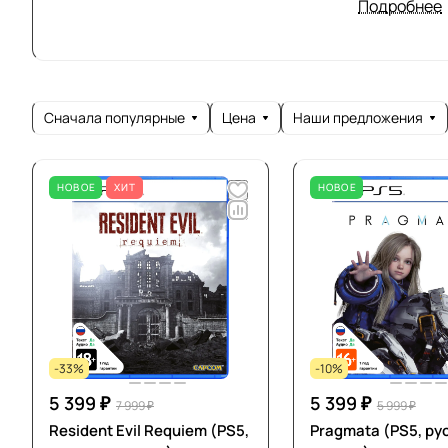
(NES, Sega,
Подробнее
На сегодня
Evil
,
Devil M
Capcom такж
Сначала популярные
Цена
Наши предложения
от Team 17 и
НОВОЕ
ХИТ
НОВОЕ
-33%
-10%
5 399 ₽
5 399 ₽
7 999 ₽
5 999 ₽
Resident Evil Requiem (PS5,
Pragmata (PS5, ру