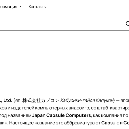
ормация
Контакты
, Ltd.
(яп. 株式会社カプコン
Кабусики-гайся Капукон
) — яп
ков и издателей компьютерных видеоигр, со штаб-квартиро
 под названием
Japan Capsule Computers
, как компания п
шин. Настоящее название это аббревиатура от
Cap
sule и
C