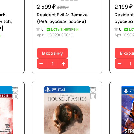
2 599 ₽
2 199 ₽
3 099 ₽
ark
Resident Evil 4: Remake
Resident 
witch,
(PS4, русская версия)
русские
я]
0
Есть в наличии
0
Ес
Арт.
1CSC20005840
Арт.
1CSC
и
В корзину
В корз