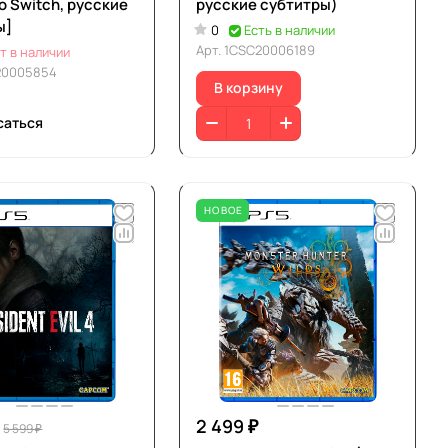
o Switch, русские
русские субтитры)
ы]
0
Есть в наличии
Арт.
1CSC20006189
т в наличии
20005854
В корзину
саться
НОВОЕ
2 499 ₽
5 599 ₽