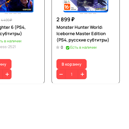
2 899 ₽
4 499 ₽
ghter 6 (PS4,
Monster Hunter World:
 субтитры)
Iceborne Master Edition
(PS4, русские субтитры)
ть в наличии
ess-2521
0
Есть в наличии
ину
В корзину