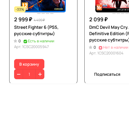
-33%
2 999 ₽
2 099 ₽
4 499 ₽
Street Fighter 6 (PS5,
DmC Devil May Cry.
русские субтитры)
Definitive Edition (
русские субтитры
0
Есть в наличии
Арт.
1CSC20005947
0
Нет в наличии
Арт.
1CSC20001604
В корзину
Подписаться