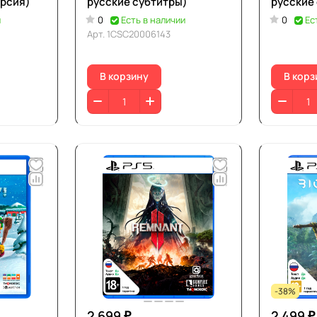
ерсия)
русские субтитры)
русские
и
0
Есть в наличии
0
Ес
Арт.
1CSC20006143
В корзину
В корз
-38%
2 699 ₽
2 499 ₽