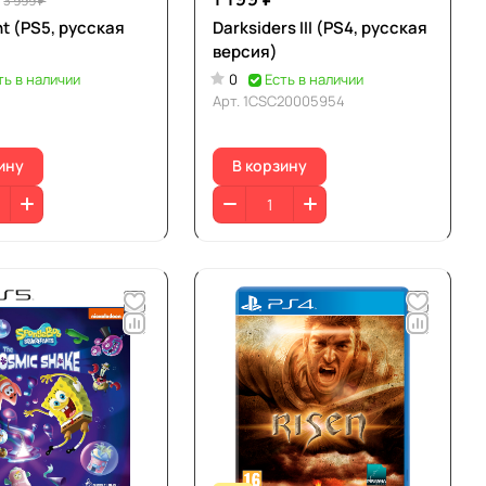
3 999 ₽
t (PS5, русская
Darksiders III (PS4, русская
версия)
ть в наличии
0
Есть в наличии
Арт.
1CSC20005954
ину
В корзину