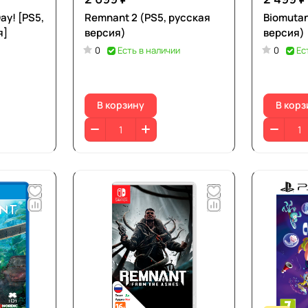
ay! [PS5,
Remnant 2 (PS5, русская
Biomutan
я]
версия)
версия)
0
Есть в наличии
0
Ес
В корзину
В корз