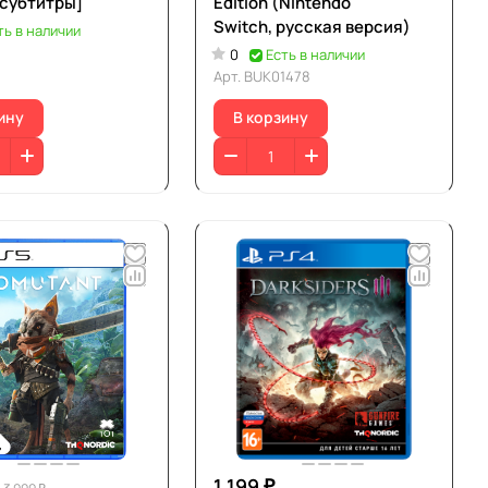
 субтитры]
Edition (Nintendo
Switch, русская версия)
ть в наличии
0
Есть в наличии
Арт.
BUK01478
ину
В корзину
1 199 ₽