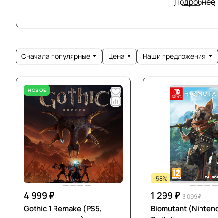
первоначал
Подробнее
одноименно
собственнос
издателей, 
годы работы
Сначала популярные
Цена
Наши предложения
Bugbear Ent
Nordic.
НОВОЕ
-58%
4 999 ₽
1 299 ₽
3 099 ₽
Gothic 1 Remake (PS5,
Biomutant (Ninten