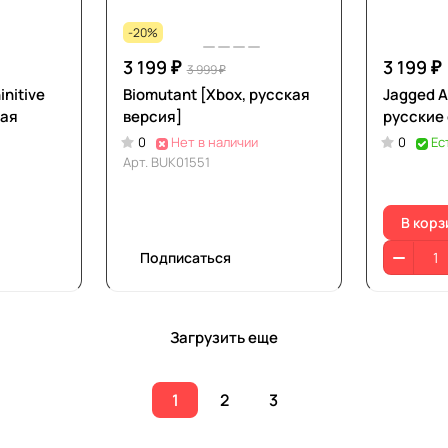
-20%
3 199 ₽
3 199 ₽
3 999 ₽
initive
Biomutant [Xbox, русская
Jagged A
кая
версия]
русские
0
Нет в наличии
0
Ес
Арт.
BUK01551
В корз
Подписаться
Загрузить еще
1
2
3