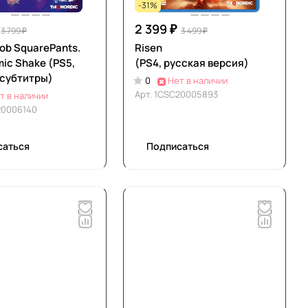
-31%
2 399 ₽
3 799 ₽
3 499 ₽
ob SquarePants.
Risen
ic Shake (PS5,
(PS4, русская версия)
 субтитры)
0
Нет в наличии
Арт.
1CSC20005893
т в наличии
20006140
саться
Подписаться