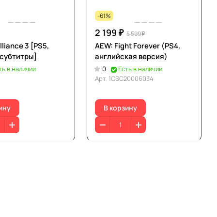
-61%
2 199 ₽
5 599 ₽
lliance 3 [PS5,
AEW: Fight Forever (PS4,
 субтитры]
английская версия)
ть в наличии
0
Есть в наличии
Арт.
1CSC20006034
ину
В корзину