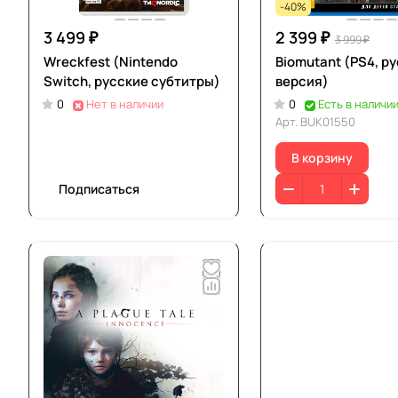
-40%
3 499 ₽
2 399 ₽
3 999 ₽
Wreckfest (Nintendo
Biomutant (PS4, р
Switch, русские субтитры)
версия)
0
Нет в наличии
0
Есть в наличи
Арт.
BUK01550
В корзину
Подписаться