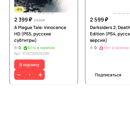
-8%
2 399 ₽
2 599 ₽
2 599 ₽
A Plague Tale: Innocence
Darksiders 2. Death
HD (PS5, русские
Edition (PS4, русс
субтитры)
версия)
0
Есть в наличии
0
Нет в наличии
Арт.
1CSC20005290
В корзину
Подписаться