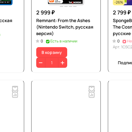
-26%
2 999 ₽
2 799 ₽
усская
Remnant: From the Ashes
SpongeB
(Nintendo Switch, русская
The Cosm
версия)
русские
и
0
Есть в наличии
0
Не
Арт.
1CSC
В корзину
Подпи