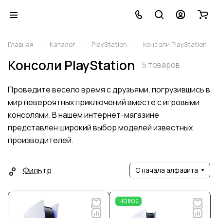
–
–
–
Главная
Каталог
PlayStation
Консоли PlayStation
Консоли PlayStation
5 товаров
Проведите весело время с друзьями, погрузившись в
мир невероятных приключений вместе с игровыми
консолями. В нашем интернет-магазине
представлен широкий выбор моделей известных
производителей.
Фильтр
С начала алфавита
НОВОЕ